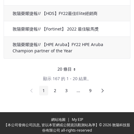
敦陽榮耀捷報// 【HDS】FY22最佳Elite經銷商
敦陽榮耀捷報// 【Fortinet】 2022 最佳駿馬獎
敦陽榮耀捷報// 【HPE Aruba】FY22 HPE Aruba
Champion partner of the Year
20 條目
每頁
顯示 167 的 1 - 20 結果。
前頁
下頁
1
2
3
...
9
頁面
頁面
頁面
中間頁面
頁面
Redirecting...
網站地圖
|
My EIP
【本公司發佈公司訊息, 皆以本官網或公開資訊觀測站為準】© 2026 敦陽科技股
份有限公司 all-rights-reserved