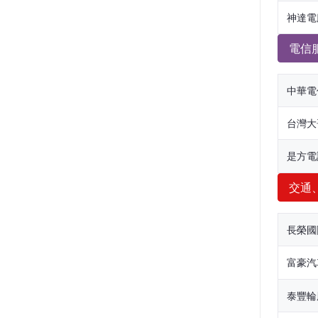
神達電
電信
中華電
台灣大
是方電
交通
長榮國
富豪汽
泰豐輪