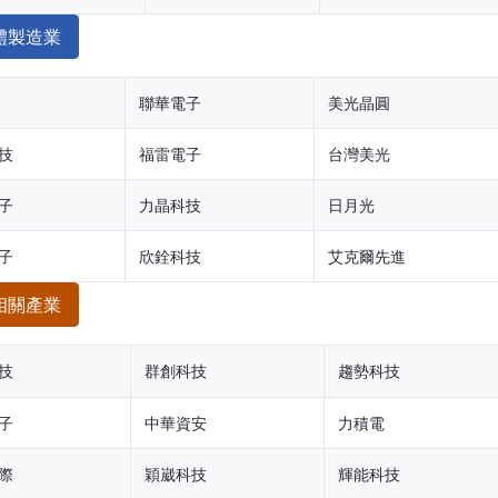
體製造業
聯華電子
美光晶圓
技
福雷電子
台灣美光
子
力晶科技
日月光
子
欣銓科技
艾克爾先進
相關產業
技
群創科技
趨勢科技
子
中華資安
力積電
際
穎崴科技
輝能科技