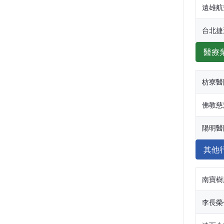
遠雄航
台北捷
醫療
枋寮醫
佛教慈
陽明醫
其他
南寶樹
李長榮