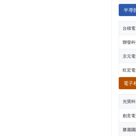
半導
台積電
聯發科
京元電
旺宏電
電子
光寶科
創意電
勝麗國