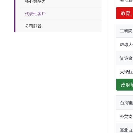
臺灣
核心競爭力
教育
代表性客戶
公司願景
工研院
環球大
資策會
大學甄
政府
台灣
外貿協
臺北自