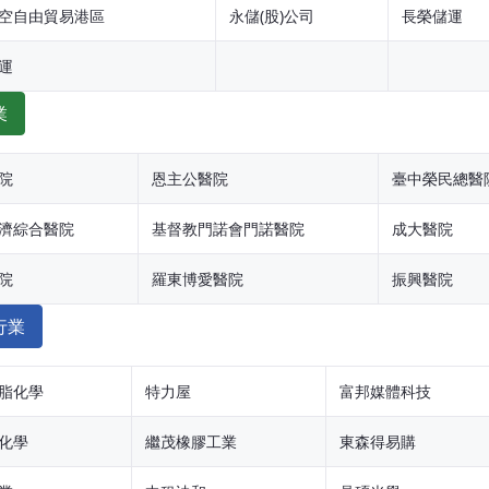
空自由貿易港區
永儲(股)公司
長榮儲運
運
業
院
恩主公醫院
臺中榮民總醫
濟綜合醫院
基督教門諾會門諾醫院
成大醫院
院
羅東博愛醫院
振興醫院
行業
脂化學
特力屋
富邦媒體科技
化學
繼茂橡膠工業
東森得易購