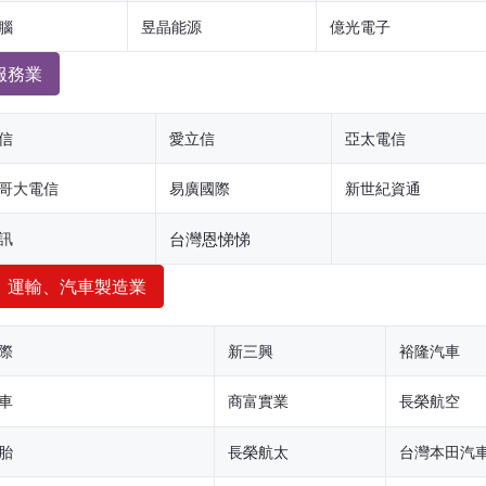
腦
昱晶能源
億光電子
服務業
信
愛立信
亞太電信
哥大電信
易廣國際
新世紀資通
訊
台灣恩悌悌
、運輸、汽車製造業
際
新三興
裕隆汽車
車
商富實業
長榮航空
胎
長榮航太
台灣本田汽