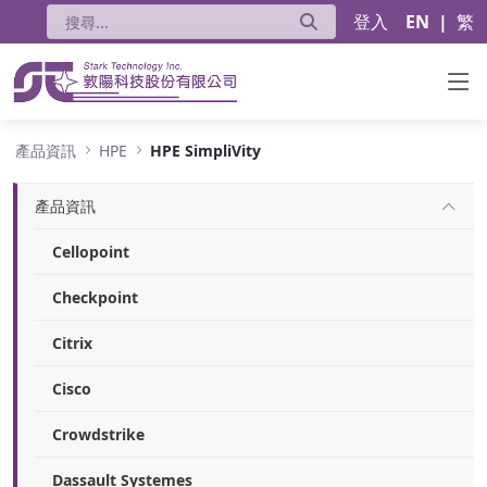
登入
EN
|
繁
HPE SimpliVity
產品資訊
HPE
HPE SimpliVity
產品資訊
Cellopoint
Checkpoint
Citrix
Cisco
Crowdstrike
Dassault Systemes