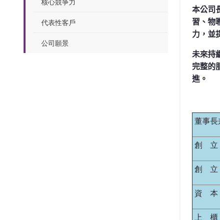
核心競爭力
本公司
代表性客戶
習、物
力，並
公司願景
未來持
完整的
進。
董事長
創 立
創 立
資 本
上 櫃