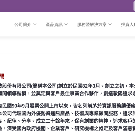
公司簡介
產品資訊
服務暨解決方案
投資人
陽
技股份有限公司
(
簡稱本公司
)
創立於民國
82
年
3
月。創立之初，本
顧問領導楷模，並奠定與客戶最佳事業合作夥伴，創造敦陽追求
自民國
90
年
9
月股票公開上市以來，皆名列前茅於資訊服務績優
本公司代理國內外優勢資通訊產品、技術與專業顧問服務，追求
度、紀律、分享。成立二十餘年來，保有創業的精神，追求客戶
益，深受國內政府機關、企業客戶、研究機構之肯定及客戶滿意