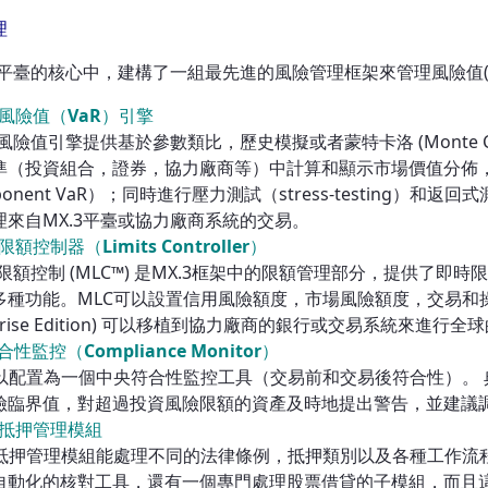
理
.3平臺的核心中，建構了一組最先進的風險管理框架來管理風險值(
x 風險值（VaR）引擎
x 風險值引擎提供基於參數類比，歷史模擬或者蒙特卡洛 (Monte 
準（投資組合，證券，協力廠商等）中計算和顯示市場價值分佈，邊際風
ponent VaR）；同時進行壓力測試（stress-testing）和返
理來自MX.3平臺或協力廠商系統的交易。
 限額控制器（Limits Controller）
x 限額控制 (MLC™) 是MX.3框架中的限額管理部分，提供了
種功能。MLC可以設置信用風險額度，市場風險額度，交易和操作限
erprise Edition) 可以移植到協力廠商的銀行或交易系統來進行
合性監控（Compliance Monitor）
可以配置為一個中央符合性監控工具（交易前和交易後符合性）。
險臨界值，對超過投資風險限額的資產及時地提出警告，並建議
x 抵押管理模組
ex抵押管理模組能處理不同的法律條例，抵押類別以及各種工作流
自動化的核對工具，還有一個專門處理股票借貸的子模組，而且