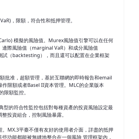
VaR)，限額，符合性和抵押管理。
Carlo) 模擬的風險值。Murex風險值引擎可以在任何
險值（marginal VaR）和成分風險值
回式測試（backtesting），而且還可以配置在企業框架
即時限額批准，超額管理，基於互聯網的即時報告和email
額或者Basel II資本管理。MLC的企業版本
全球的限額監控。
 典型的符合性監控包括對每種資產的投資風險設定最
調整投資組合，控制風險暴露。
程。MX.3平臺不僅有友好的使用者介面，詳盡的抵押
這些功能都能被無縫地整合在一個風險 管理框架內，