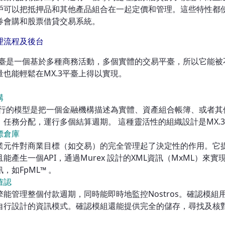
戶可以把抵押品和其他產品組合在一起定價和管理。這些特性都使M
券會購和股票借貸交易系統。
理流程及後台
3平臺是一個基於多種商務活動，多個實體的交易平臺，所以它能
量也能輕鬆在MX.3平臺上得以實現。
構
3運行的模型是把一個金融機構描述為實體、資產組合帳簿、或者
，任務分配，運行多個結算週期。 這種靈活性的組織設計是MX.
標倉庫
業元件對商業目標（如交易）的完全管理起了決定性的作用。它
能產生一個API，通過Murex 設計的XML資訊（MxML）
，如FpML™ 。
確認
能管理整個付款週期，同時能即時地監控Nostros。確認模組用標
自行設計的資訊模式。確認模組還能提供完全的儲存，尋找及核