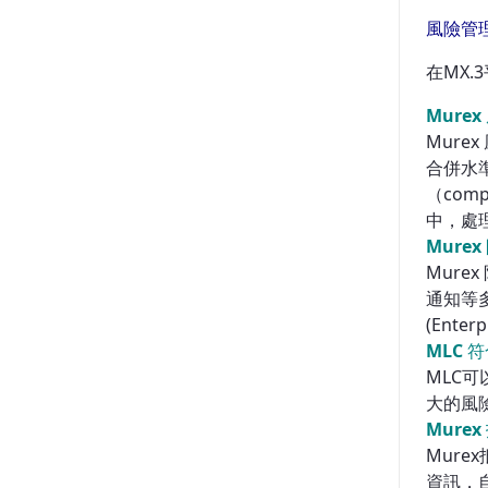
風險管
在MX
Mure
Mure
合併水
（com
中，處
Murex
Mure
通知等多
(Ent
MLC 符
MLC
大的風
Mure
Mur
資訊，