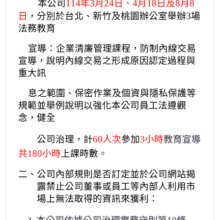
本公司
114
年3
月24日
、4
月18
日及
8
月8
日
，分別於台北、新竹
及桃園辦公室舉辦3場
法務教
育
宣導：
企業清廉管理課程，防制
內線交易
宣導，說明內線交易之形成原因認定過程與
重大訊
息
之範圍、保密作業及個資與隱私保護等
規範並舉例說明
以強化
本公司員工法遵觀
念，健全
公司治理，計
60
人次
參加
3
小時
教育宣導
共180
小時
上課時數
。
二、公司內部規則是否訂定並於公司網站揭
露禁止公司董事或員工等內部人利用市
場上無法取得的資訊來獲利：