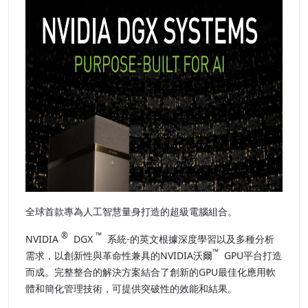
全球首款專為人工智慧量身打造的超級電腦組合。
®
™
NVIDIA
DGX
系統-的英文根據深度學習以及多種分析
™
需求，以創新性與革命性兼具的NVIDIA沃爾
GPU平台打造
而成。完整整合的解決方案結合了創新的
GPU最佳化應用軟
體和簡化管理技術，可提供突破性的效能和結果。