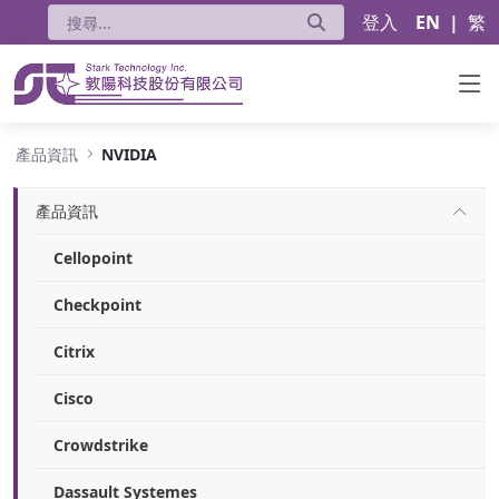
登入
EN
|
繁
NVIDIA
產品資訊
NVIDIA
產品資訊
Cellopoint
Checkpoint
Citrix
Cisco
Crowdstrike
Dassault Systemes