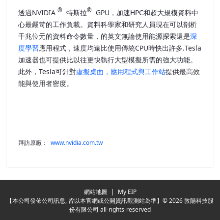
®
®
透過NVIDIA
特斯拉
GPU，加速HPC和超大規模資料中
心最嚴苛的工作負載
。資料科學家和研究人員現在可以剖析
千兆位元的資料命令數量
，的英文無論使用能源探索還是
深
度學習
應用程式，速度均遠比使用傳統CPU時快出許多.Tesla
加速器也可提供比以往更快執行大型模擬所需的強大功能。
此外，Tesla可針對
虛擬桌面，應用程式與工作站
提供最高效
能與使用者密度。
拜訪原廠：
www.nvidia.com.tw
Redirecting...
網站地圖
|
My EIP
【本公司發佈公司訊息, 皆以本官網或公開資訊觀測站為準】© 2026 敦陽科技股
份有限公司 all-rights-reserved