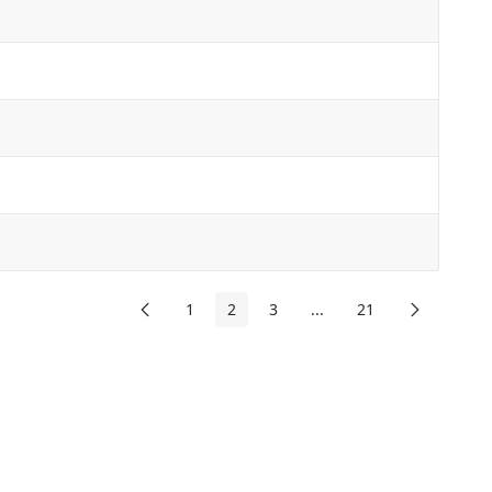
前頁
下頁
1
2
3
...
21
頁面
頁面
頁面
中間頁面
頁面