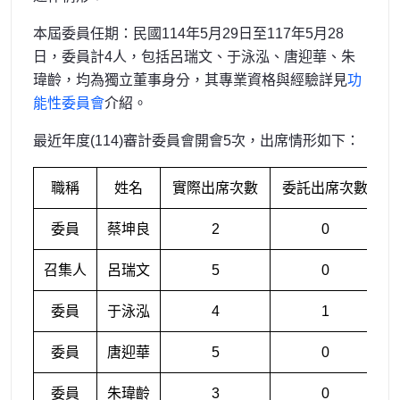
本屆委員任期：民國114年5月29日至117年5月28
日，委員計4人，包括呂瑞文、于泳泓、唐迎華、朱
瑋齡，均為獨立董事身分，其專業資格與經驗詳見
功
能性委員會
介紹。
最近年度(114)審計委員會開會5次，出席情形如下：
職稱
姓名
實際出席次數
委託出席次數
實
委員
蔡坤良
2
0
召集人
呂瑞文
5
0
委員
于泳泓
4
1
委員
唐迎華
5
0
委員
朱瑋齡
3
0