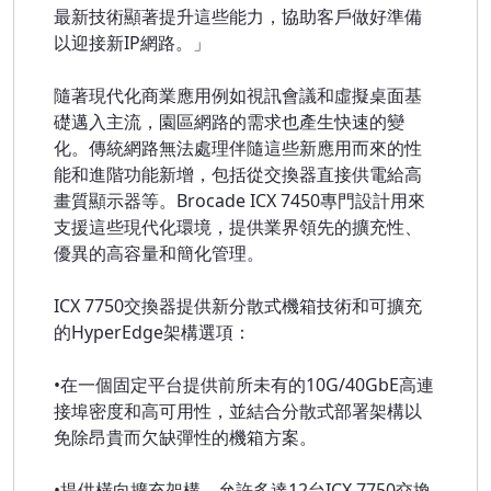
最新技術顯著提升這些能力，協助客戶做好準備
以迎接新IP網路。」
隨著現代化商業應用例如視訊會議和虛擬桌面基
礎邁入主流，園區網路的需求也產生快速的變
化。傳統網路無法處理伴隨這些新應用而來的性
能和進階功能新增，包括從交換器直接供電給高
畫質顯示器等。Brocade ICX 7450專門設計用來
支援這些現代化環境，提供業界領先的擴充性、
優異的高容量和簡化管理。
ICX 7750交換器提供新分散式機箱技術和可擴充
的HyperEdge架構選項：
•在一個固定平台提供前所未有的10G/40GbE高連
接埠密度和高可用性，並結合分散式部署架構以
免除昂貴而欠缺彈性的機箱方案。
•提供橫向擴充架構，允許多達12台ICX 7750交換