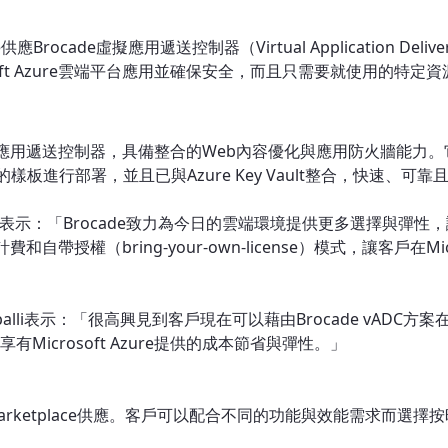
lace供應Brocade虛擬應用遞送控制器（Virtual Application D
rosoft Azure雲端平台應用並確保安全，而且只需要就使用的特定
er 7應用遞送控制器，具備整合的Web內容優化與應用防火牆能
le Sets的樣板進行部署，並且已與Azure Key Vault整合，
errell表示：「Brocade致力為今日的雲端環境提供更多選擇
供按時計費和自帶授權（bring-your-own-license）模式，讓客戶
andapalli表示：「很高興見到客戶現在可以藉由Brocade vADC方
有Microsoft Azure提供的成本節省與彈性。」
re Marketplace供應。客戶可以配合不同的功能與效能需求而選擇按時計費（