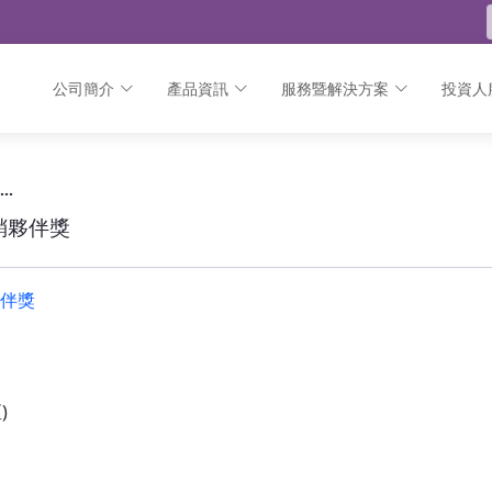
公司簡介
產品資訊
服務暨解決方案
投資人
經銷夥伴獎 - 公告
敦陽榮耀捷報// 【Fortinet】2020卓越地區經銷夥伴獎
經銷夥伴獎
夥伴獎
)