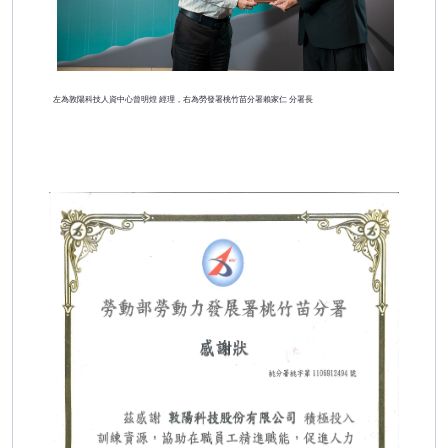
左為敦陽科技人資中心曾明煌 經理，右為勞發署桃竹苗分署賴家仁 分署長