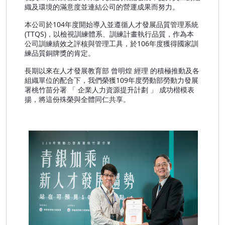
織及環境的滿意度並連結公司的營運成果而努力。
本公司於
104
年度開始導入並遵循人才發展品質管理系統
(TTQS)
，以檢視訓練體系、訓練計畫執行品質，作為本
公司訓練績效之評核與管理工具，於
106
年度獲得國家訓
練品質銅牌獎的肯定。
長期以來在人才發展教育部
曾明煌
經理
的積極推動及各
組織單位的配合下，我們榮獲
109
年度勞動部勞動力發展
署桃竹苗分署
「
企業人力資源提升計劃
」
成功楷模表
揚，將這份殊榮與全體同仁共享。