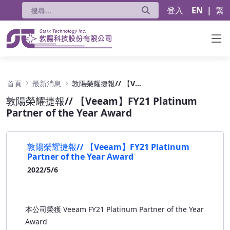
登入
EN
|
繁
敦陽榮耀捷報// 【Veeam】FY21 Platinum Part
首頁
最新消息
敦陽榮耀捷報// 【Veeam】FY21 Platinum Partner of the Year Award
敦陽榮耀捷報// 【Veeam】FY21 Platinum
Partner of the Year Award
敦陽榮耀捷報// 【Veeam】FY21 Platinum
Partner of the Year Award
2022/5/6
本公司榮獲 Veeam FY21 Platinum Partner of the Year
Award