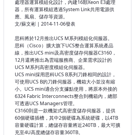
處理器運算模組化設計，內建16顆Xeon E3處理
器，所有運算模組透過System Link共用電源供
應、風扇、儲存等資源。
文/蘇文彬 | 2014-11-06發表
思科將於12月推出UCS M系列模組化伺服器。
思科（Cisco）擴大旗下UCS整合運算系統產品
線，推出UCS mini及高密度儲存伺服器C3160，
12月還將推出為雲端服務商、企業需求設計的
UCS M系列高密度模組化伺服器。
UCS mini採用思科UCS B系列刀鋒相同的設計，
可使用UCS B的刀鋒伺服器，機箱大小並沒有縮
小。UCS mini適合分支據點使用，將原本外接的
6324 Fabric Interconnects整合到機箱內，總部
可透過UCS Managers管理。
C3160則是一款機架式高密度儲存伺服器，提供
60個硬碟插槽，其中2個硬碟為系統硬碟，以4TB
容量硬碟計算，總儲存容量將近240TB，最大可擴
充至4U高度總儲存容量360TB。