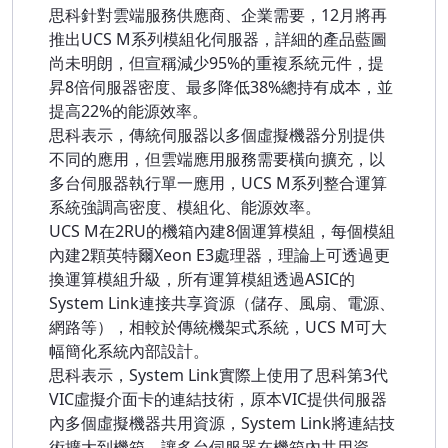
思科針對雲端服務供應商、企業需要，12月將再
推出UCS M系列模組化伺服器，詳細的產品藍圖
尚未明朗，但宣稱減少95%的重複系統元件，提
昇8倍伺服器密度、最多降低38%總持有成本，並
提高22%的能源效率。
思科表示，傳統伺服器以多個虛擬機器分別提供
不同的應用，但雲端應用服務需要橫向擴充，以
多台伺服器執行單一應用，UCS M系列整合運算
系統強調高密度、模組化、能源效率。
UCS M在2RU的機箱內建8個運算模組，每個模組
內建2顆英特爾Xeon E3處理器，理論上可透過更
換運算模組升級，所有運算模組透過ASIC的
System Link連接共享資源（儲存、風扇、電源、
網路等），相較於傳統機架式系統，UCS M可大
幅簡化系統內部設計。
思科表示，System Link實際上使用了思科第3代
VIC虛擬介面卡的連結技術，原本VIC提供伺服器
內多個虛擬機器共用資源，System Link將連結技
術擴大到機箱，讓多台伺服器在機箱內共用資