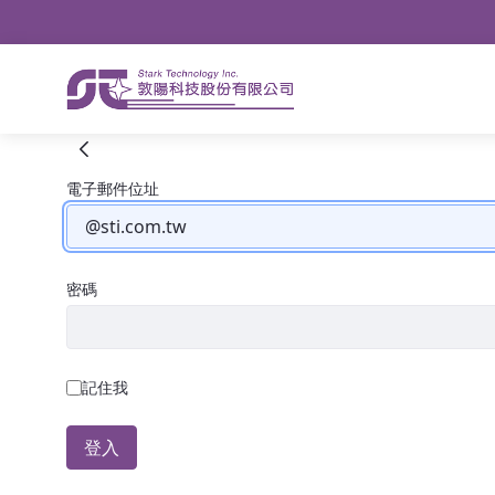
導航
略過到內容
TeamT5
登入
電子郵件位址
密碼
記住我
登入