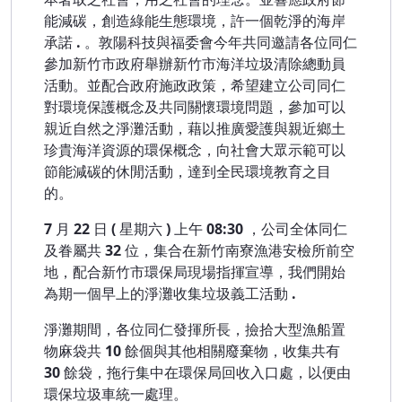
能減碳，創造綠能生態環境，許一個乾淨的海岸
承諾
.
。敦陽科技與福委會今年共同邀請各位同仁
參加新竹市政府舉辦新竹市海洋垃圾清除總動員
活動。並配合政府施政政策，希望建立公司同仁
對環境保護概念及共同關懷環境問題，參加可以
親近自然之淨灘活動，藉以推廣愛護與親近鄉土
珍貴海洋資源的環保概念，向社會大眾示範可以
節能減碳的休閒活動，達到全民環境教育之目
的。
7
月
22
日
(
星期六
)
上午
08:30
，公司全体同仁
及眷屬共
32
位，集合在新竹南寮漁港安檢所前空
地，配合新竹市環保局現場指揮宣導，我們開始
為期一個早上的淨灘收集垃圾義工活動
.
淨灘期間，各位同仁發揮所長，撿拾大型漁船置
物麻袋共
10
餘個與其他相關廢棄物，收集共有
30
餘袋，拖行集中在環保局回收入口處，以便由
環保垃圾車統一處理。