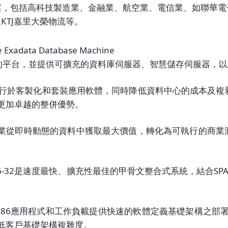
案，包括高科技製造業、金融業、航空業、電信業、如聯華電
KTJ嘉里大榮物流等。
e Exadata Database Machine
平台，並提供可擴充的資料庫伺服器、智慧儲存伺服器，以及高速
d：以極佳的效能運行於客製化和套裝應用軟體，同時降低資料中心的成本及
更加卓越的整併優勢。
Machine：協助企業從即時動態的資料中獲取最大價值，轉化為可執
erCluster M6-32是速度最快、擴充性最佳的甲骨文整合式系統，結合
liance：可為所有x86應用程式和工作負載提供快速的軟體定義基
低客戶基礎架構複雜度。