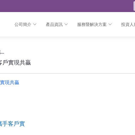
公司簡介
產品資訊
服務暨解決方案
投資人
攜手客戶實現共贏 - 公告
NetApp與Cisco歡慶FlexPod上市五周年 攜手客戶實現共贏
攜手客戶實現共贏
客戶實現共贏
 攜手客戶實