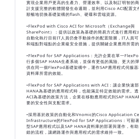
實現企業用戶更高的生產力、營運效率、以及制訂明智的
計支援完整的軟體開發生命週期，並利用Cisco ACI配置
順暢地切換基礎架構的flash、硬碟和雲端資源。
•FlexPod with Cisco ACI for Microsoft（Exchange與
SharePoint）：提供以政策為基礎的簡易方式進行應用
自動化執行目前IT人員仍會手動操作的配置階層，IT人員
和端點對端點的企業級安全措施，提供關鍵企業應用所需
•FlexPod for SAP Applications：允許企業在單一Fle
行多個SAP HANA生產系統，並保有更低的風險、更大的
供在同一個FlexPod基礎架構中，運作SAP應用程式伺服器和
資料庫所需的效能。
•FlexPod for SAP Applications with ACI：讓企業快
HANA為基礎的應用程式時，也能滿足特定效能的需求。透過
ACI為基礎的政策方法，企業在移動應用程式到SAP HAN
要的安全性與支配需求。
•採用基於政策的自動化和Vnomic的Cisco Application Cen
Infrastructure的FlexPod for SAP Application
型SAP應用程式以及SAP HANA資料庫的部署與運作，有
錯的流程，讓網路運作與應用程式的需求維持一致。