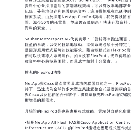
Mercy企業服務副總裁Scott Richert表示：「Mercy
資料中心並採用靈活的雲端基礎架構，可以有效率地部署
紀錄，妥善地儲存和保護病患資料，這項措施現在也延伸
醫療系統。由於採用NetApp FlexPod架構，我們得以節
間、減少50％的耗電量、並讓數百萬病患可快速存取資料
資料的安全。」
Sauber Motorsport AG代表表示：「對於賽車跑道而
輕盈的系統，以便於輕鬆地移動。這個系統必須十分穩定
足圖形應用程式嚴苛的效能要求。藉由移動式的FlexPod
們可以快速導入系統運作。如果沒有FlexPod，光靠傳統
種資料中心將極為困難，而且成本相對十分昂貴。」
擴充的FlexPod功能
NetApp與Cisco是產業界最成功的聯盟典範之一，FlexP
持下，迅速成為全球許多大型企業建置整合式基礎架構的首選
與Cisco以及他們的合作夥伴，將持續擴充FlexPod的功
斷增長的新需求。
具驗證的FlexPod是專為應用程式效能、雲端與自動化所
•採用NetApp All Flash FAS和Cisco Application Centric
Infrastructure（ACI）的FlexPod能增進應用程式運