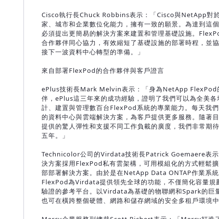
Cisco執行長Chuck Robbins表示：「Cisco與NetAp
家、城市和企業數位化能力，擁有一致的願景。為達到這個
必須提出更簡易的解決方案來建置和管理基礎設施。FlexPod
合作夥伴同心協力，有效縮短了基礎設施的部署時程，並
接下一波資料中心轉型的準備。」
來自部署FlexPod的合作夥伴與客戶證言
ePlus技術長Mark Melvin表示：「身為NetApp Flex
伴，ePlus這三年來的成功經驗，證明了我們可以為全美
計、建置與管理數百台FlexPod系統的專業能力。每天我
的資料中心與雲端解決方案，為客戶提供更多服務。隨著目前F
提供的驚人彈性和支援不同工作負載的廣度，我們非常期
五年。」
Technicolor公司的Virdata技術長Patrick Goemae
決方案採用FlexPod私有雲架構，可用模組化的方式輕鬆
部部署解決方案。由於是在NetApp Data ONTAP作業系
FlexPod為Virdata提供領先全球的功能，不僅簡化容量
驗證的參考平台。以Virdata為基礎的物聯網和Spark的
也可在橫跨整個硬體、網路和儲存網域的安全多租戶環境