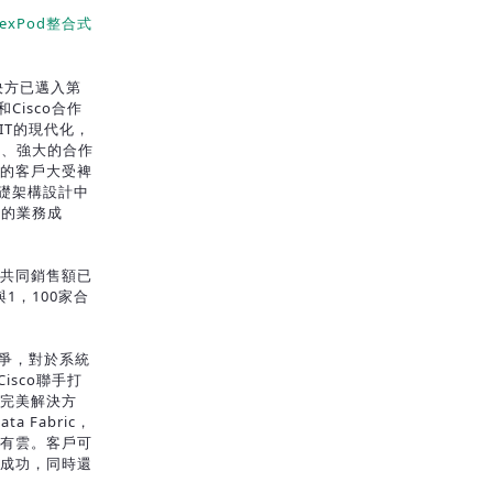
xPod整合式
解決方已邁入第
Cisco合作
IT的現代化，
術、強大的合作
d的客戶大受裨
基礎架構設計中
大的業務成
方共同銷售額已
1，100家合
的競爭，對於系統
isco聯手打
的完美解決方
ata Fabric，
公有雲。客戶可
向成功，同時還