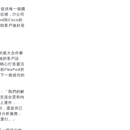
p對於提供每一個國
目標，IT公司
與Cisco的
協助客戶做好迎
Pod的最大合作夥
各地的客戶設
們精心打造靈活
lexPod所
待下一個成功的
re表示：「我們的解
擴充混合雲和內
統上運作，
規劃，還提供已
巨量分析服務，
中運行。」