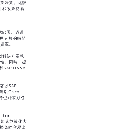
商業決策。此設
文件和政策簡易
程式部署。透過
可用更短的時間
的資源。
xPod解決方案執
彈性。同時，提
SAP HANA
速部署以SAP
以Cisco
A時也能兼顧必
tric
s：可顯著加速並簡化大
助於免除容易出