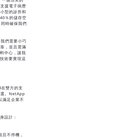
打造了一個頂尖的
並支援電子病歷
到小型的診所和
省40％的儲存空
，同時確保我們
言，我們需要小巧
可靠，並且需滿
資料中心，讓我
的技術要實現這
od在雙方的支
。NetApp
能以滿足企業不
量身設計：
作效能且不停機，