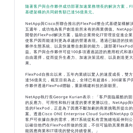
隨著客戶與合作夥伴成功部署加速業務增長的解決方案，Fle
基礎架構的共同銷售額已達56億美元。
NetApp與Cisco所聯合推出的FlexPod整合式基礎架構
五週年，成功地為客戶創造前所未有的商業價值。NetApp和
開發的FlexPod解決方案，協助企業簡化IT管理並促進企業
使客戶因而能達到更為卓越的營運表現。透過已驗證的技
夥伴生態系統、以及快速整合創新的能力，讓部署FlexPo
益。客戶與合作夥伴可從100多項通過認證的應用程式和
自由選擇，從而提升生產力、加速決策流程、以及創造更
果。
FlexPod自推出以來，五年內業績以驚人的速度成長，雙
達56億美元，截至目前為止，全球已有超過6，300家客戶與
作夥伴透過FlexPod體驗，重新構建科技的新願景。
NetApp執行長George Kurian表示：「客戶面臨嚴酷
的反應力、可用性和執行速度的要求更勝以往。NetApp與C
造的FlexPod，正是為了因應不斷加劇的商業挑戰所提出
案。透過Cisco ONE Enterprise Cloud Suite和NetApp D
客戶可依據自身的需求，將IT系統從私有雲無縫地延伸到
以確信他們在FlexPod所做的投資，不但可協助其業務邁
能因應商業和IT環境的變化持續發展。」