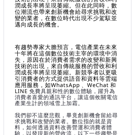
潤成長率將呈現萎縮。但在此同時，數
位潮流也帶來創新機會給尋求挑戰和改
變的業者，在數位時代出現不少駕馭並
邁向成長的機會。
有趨勢專家大膽預言，電信產業在未來
十年將在這個數位技術主宰的環境中消
失，原因在於消費者需求的改變和新興
技術的出現，來自傳統服務的營收和利
潤成長率將呈現萎縮。新競爭者以更吸
引消費者的方式提供語音和資料等雲端
應用服務，如
WhatsApp
、WeChat
和
LINE
免費具親和性的數位體驗，躍升為
消費者喜愛的通訊平台，讓這個攸關電信
產業生計的領域雪上加霜。
我們卻不這麼悲觀，畢竟創新機會留給尋
求挑戰和改變的業者。數位指的就是資
料，如何透過資料改善營運和消費者體
驗，以發現新的營收流，以下一些趨勢是