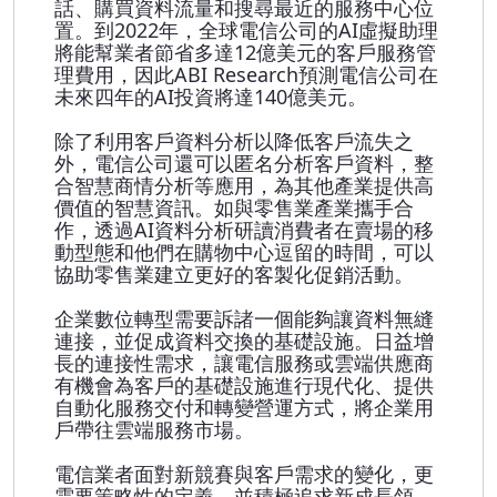
話、購買資料流量和搜尋最近的服務中心位
置。到2022年，全球電信公司的AI虛擬助理
將能幫業者節省多達12億美元的客戶服務管
理費用，因此ABI Research預測電信公司在
未來四年的AI投資將達140億美元。
除了利用客戶資料分析以降低客戶流失之
外，電信公司還可以匿名分析客戶資料，整
合智慧商情分析等應用，為其他產業提供高
價值的智慧資訊。如與零售業產業攜手合
作，透過AI資料分析研讀消費者在賣場的移
動型態和他們在購物中心逗留的時間，可以
協助零售業建立更好的客製化促銷活動。
企業數位轉型需要訴諸一個能夠讓資料無縫
連接，並促成資料交換的基礎設施。日益增
長的連接性需求，讓電信服務或雲端供應商
有機會為客戶的基礎設施進行現代化、提供
自動化服務交付和轉變營運方式，將企業用
戶帶往雲端服務市場。
電信業者面對新競賽與客戶需求的變化，更
需要策略性的定義，並積極追求新成長領