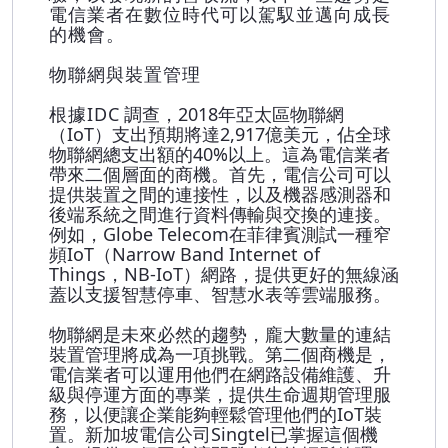
電信業者在數位時代可以駕馭並邁向成長
的機會。
物聯網與裝置管理
根據IDC
調查，2018年亞太區物聯網
（IoT）支出預期將達2,917億美元，佔全球
物聯網總支出額的40%以上。這為電信業者
帶來二個層面的商機。首先，電信公司可以
提供裝置之間的連接性，以及機器感測器和
後端系統之間進行資料傳輸與交換的連接。
例如，Globe Telecom在菲律賓測試一種窄
頻IoT（Narrow Band Internet of
Things，NB-IoT）網路，提供更好的無線涵
蓋以支援智慧停車、智慧水表等雲端服務。
物聯網是未來必然的趨勢，龐大數量的連結
裝置管理將成為一項挑戰。第二個商機是，
電信業者可以運用他們在網路設備維護、升
級與停運方面的專業，提供生命週期管理服
務，以便讓企業能夠輕鬆管理他們的IoT裝
置。新加坡電信公司Singtel已掌握這個機