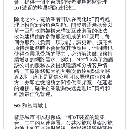
會，提供一個平台讓開發者能夠輕鬆管理
IoT裝置的蜂巢網路連接性。
除此之外，電信業者可以在簡化IoT資料處
理上扮演新的角色功能。開發者逐漸捨棄以
單一巨型軟體架構來構築互連裝置的做法，
改為建構由許多微服務組成的IoT應用，每
個微服務只負責一項功能，讓更新、擴充各
項特定服務時不會衝擊其他應用，但同時也
使得企業承受新的壓力，必須解決微服務持
續增加的網路需求。例如，Netflix為了維護
該公司的服務以及提供建議和分析客戶情
緒，其微服務每天的互動次數達到5億至將
近2兆。這正是電信公司可以展現價值的地
方，亦即在微服務之間提供高頻寬、低延遲
的連接，確保企業能夠快速處理IoT資料和
維護最佳化營運。
5G
和智慧城市
智慧城市可以想像成一個IoT裝置的總集
合，其中的互連裝置、公共設施與基礎設施
都彼此相互連結與通訊。物聯網議題雖延燒