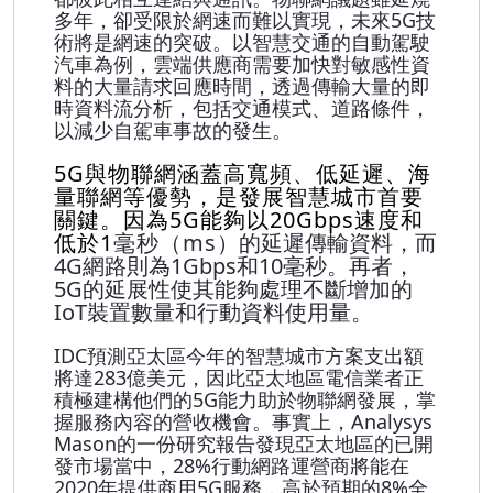
多年，卻受限於網速而難以實現，未來5G技
術將是網速的突破。以智慧交通的自動駕駛
汽車為例，雲端供應商需要加快對敏感性資
料的大量請求回應時間，透過傳輸大量的即
時資料流分析，包括交通模式、道路條件，
以減少自駕車事故的發生。
5G與物聯網涵蓋高寬頻、低延遲、海
量聯網等優勢，是發展智慧城市首要
關鍵。因為5G能夠以20Gbps
速度和
低於1
毫秒（ms
）的延遲傳輸資料，而
4G網路則為1Gbps和10毫秒。再者，
5G的延展性使其能夠處理不斷增加的
IoT裝置數量和行動資料使用量。
IDC預測亞太區今年的智慧城市方案支出額
將達283億美元，因此亞太地區電信業者正
積極建構他們的5G能力助於物聯網發展，掌
握服務內容的營收機會。事實上，Analysys
Mason的一份研究報告發現亞太地區的已開
發市場當中，28%行動網路運營商將能在
2020年提供商用5G服務，高於預期的8%全