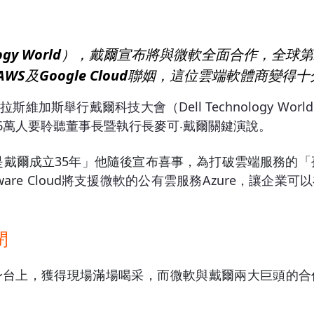
ology World），戴爾宣布將與微軟全面合作，全球第
WS及Google Cloud聯姻，這位雲端軟體商變得
拉斯維加斯舉行戴爾科技大會（Dell Technology 
6萬人要聆聽董事長暨執行長麥可‧戴爾關鍵演說。
是戴爾成立35年」他隨後宣布喜事，為打破雲端服務的「
 Cloud
將支援微軟的公有雲服務Azure，讓企業
閉
身台上，獲得現場滿場喝采，而微軟與戴爾兩大巨頭的合