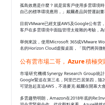
孤島效應是什麼？就是當客戶使用多雲環境時
自己的標準環境應用，」戴爾產品與營運副董事長Je
目前VMware已經支援AWS
及Google
公有雲
客戶在多雲環境中面臨管理太複雜的考驗，為
舉例來說，使用Microsoft 365或VMware Wor
名的Horizon Cloud虛擬桌面，「我
公有雲市場二哥，
Azure
積極突
市場研究機構Synergy Research Group統計
Google緊追在第三名，阿里巴巴居第四，隨2
可望急起直追AWS，不過麥克‧戴爾在開幕大
多雲趨勢明朗，Amazon在2018
年底的Re:Inv
混合雲緊密合作。從此觀點來看，Azure雖然也推