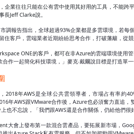
，企業往往只能在公有雲中使用其好用的工具，不能跨
ff Clarke說。
，市調報告指出，全球超過93%企業都是多雲環境，若每
留住客戶，雲端業者近期紛紛思考合作，打破藩籬，從競
kspace ONE
的客戶，都可在非Azure
的雲端環境使用管理O
們將與微軟合作一起簡化科技環境，」麥克‧戴爾說目標是打造
圍
，2018
年AWS
是全球公共雲領導者，市場占有率約40%
016年AWS跟VMware合作後，Azure也必須奮力直追
會上也不忘說，「我們跟AWS還是合作關係，仍給他們很
ent
大會上發布第一款混合雲產品，要拓展新市場，Googl
出Azure Stack私有雲服務，但不如加把勁跟VMwa