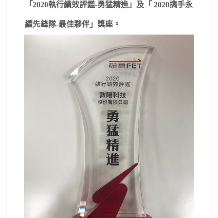
「2020
執行績效評鑑-
勇猛精進」及「
2020
擕手永
續先鋒隊-最佳夥伴」獎座。