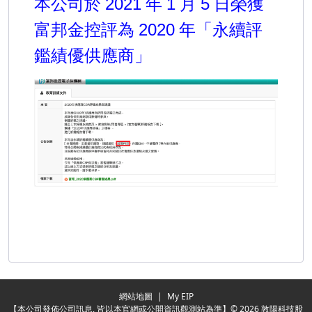
本公司於
年
月
日榮獲
2021
1
5
富邦金控評為
年「永續評
2020
鑑績優供應商」
Redirecting...
網站地圖
|
My EIP
【本公司發佈公司訊息, 皆以本官網或公開資訊觀測站為準】© 2026 敦陽科技股