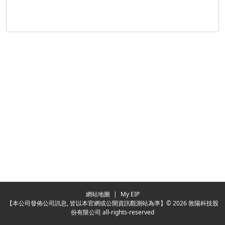
Redirecting...
網站地圖
|
My EIP
【本公司發佈公司訊息, 皆以本官網或公開資訊觀測站為準】© 2026 敦陽科技股
份有限公司 all-rights-reserved