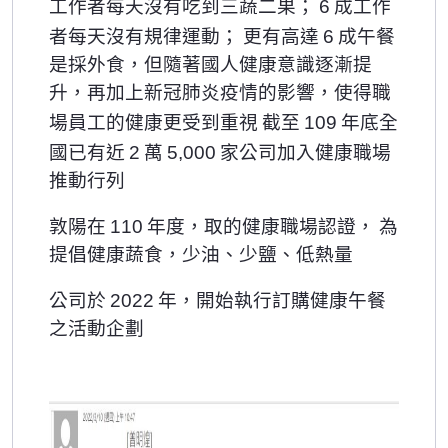
6
工作者每天沒有吃到三蔬二果；
成工作
6
者每天沒有規律運動；
更有高達
成午餐
是採外食，但隨著國人健康意識逐漸提
升，再加上新冠肺炎疫情的影響，使得職
109
場員工的健康更受到重視
截至
年底全
2
5,000
國已有近
萬
家公司加入健康職場
推動行列
110
敦陽在
年度，取的健康職場認證，
為
提倡健康蔬食，少油、少鹽、低熱量
2022
公司於
年，開始執行訂購健康午餐
之活動企劃