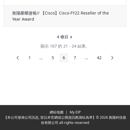
敦陽榮耀捷報// 【Cisco】Cisco-FY22 Reseller of the
Year Award
4 條目
每頁
顯示 167 的 21 - 24 結果。
前頁
下頁
1
...
5
6
7
...
42
頁面
中間頁面
頁面
頁面
頁面
中間頁面
頁面
Redirecting...
網站地圖
|
My EIP
【本公司發佈公司訊息, 皆以本官網或公開資訊觀測站為準】© 2026 敦陽科技股
份有限公司 all-rights-reserved