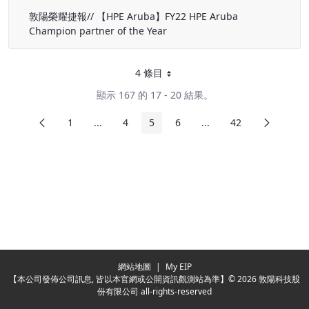
敦陽榮耀捷報// 【HPE Aruba】FY22 HPE Aruba
Champion partner of the Year
4 條目
每頁
顯示 167 的 17 - 20 結果。
前頁
下頁
1
...
4
5
6
...
42
頁面
中間頁面
頁面
頁面
頁面
中間頁面
頁面
Redirecting...
網站地圖
|
My EIP
【本公司發佈公司訊息, 皆以本官網或公開資訊觀測站為準】© 2026 敦陽科技股
份有限公司 all-rights-reserved