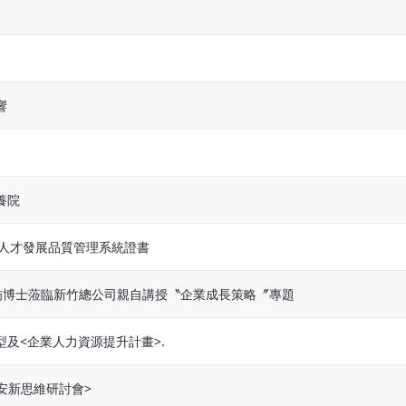
響
養院
S人才發展品質管理系統證書
聯舫博士蒞臨新竹總公司親自講授〝企業成長策略〞專題
型及<企業人力資源提升計畫>.
之資安新思維研討會>