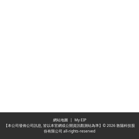
網站地圖
|
My EIP
【本公司發佈公司訊息, 皆以本官網或公開資訊觀測站為準】© 2026 敦陽科技股
份有限公司 all-rights-reserved