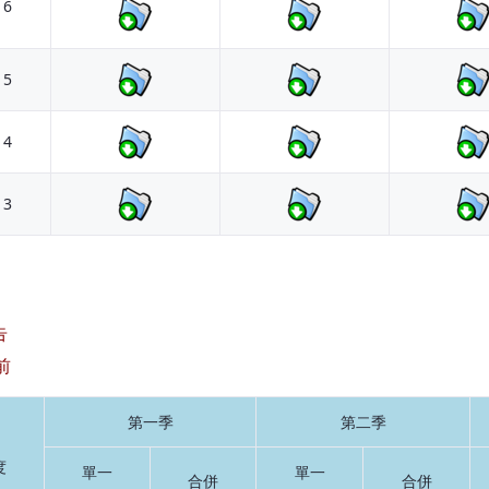
16
15
14
13
告
前
第一季
第二季
度
單一
單一
合併
合併