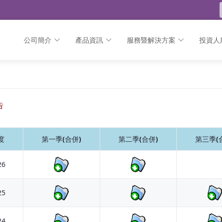
公司簡介
產品資訊
服務暨解決方案
投資人
告
度
第一季(合併)
第二季(合併)
第三季(
26
25
24