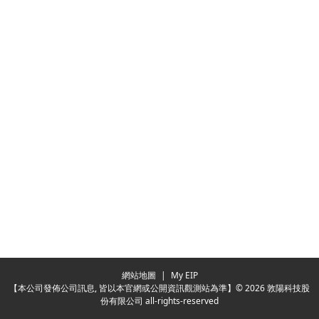
網站地圖
|
My EIP
【本公司發佈公司訊息, 皆以本官網或公開資訊觀測站為準】© 2026 敦陽科技股
份有限公司 all-rights-reserved