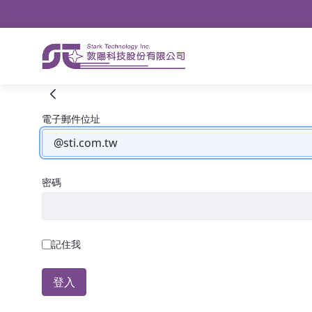
導航
略過到內容
客戶服務網
登入
電子郵件位址
密碼
記住我
登入