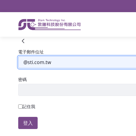
導航
略過到內容
Checkpoint
登入
電子郵件位址
密碼
記住我
登入