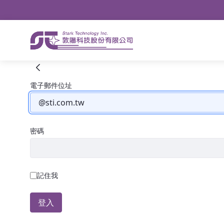
導航
略過到內容
董事會
登入
電子郵件位址
密碼
記住我
登入