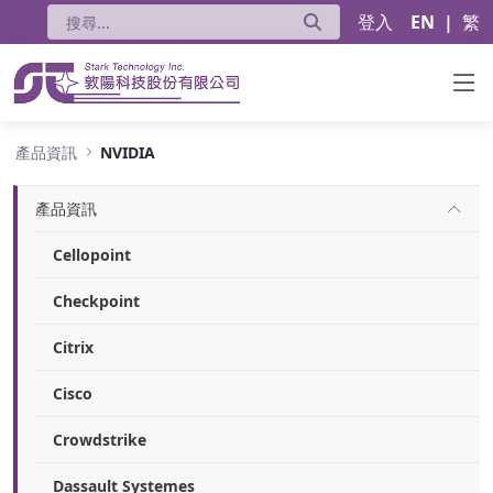
登入
EN
|
繁
NVIDIA
產品資訊
NVIDIA
產品資訊
Cellopoint
Checkpoint
Citrix
Cisco
Crowdstrike
Dassault Systemes