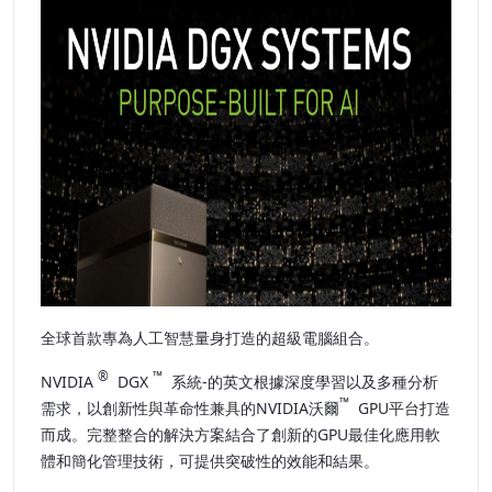
全球首款專為人工智慧量身打造的超級電腦組合。
®
™
NVIDIA
DGX
系統-的英文根據深度學習以及多種分析
™
需求，以創新性與革命性兼具的NVIDIA沃爾
GPU平台打造
而成。完整整合的解決方案結合了創新的
GPU最佳化應用軟
體和簡化管理技術，可提供突破性的效能和結果。