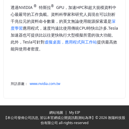
®
®
透過NVIDIA
特斯拉
GPU，加速HPC和超大規模資料中
心最嚴苛的工作負載
。資料科學家和研究人員現在可以剖析
千兆位元的資料命令數量
，的英文無論使用能源探索還是
深
度學習
應用程式，速度均遠比使用傳統CPU時快出許多.Tesla
加速器也可提供比以往更快執行大型模擬所需的強大功能。
此外，Tesla可針對
虛擬桌面，應用程式與工作站
提供最高效
能與使用者密度。
拜訪原廠：
www.nvidia.com.tw
Redirecting...
網站地圖
|
My EIP
【本公司發佈公司訊息, 皆以本官網或公開資訊觀測站為準】© 2026 敦陽科技股
份有限公司 all-rights-reserved