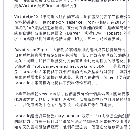
暢，而整體網路管理也變簡單了。Brocade的區域夥伴ASI Soluti
責為Virtutel配置Brocade網路方案。
Virtutel於2014年初進入紐西蘭市場，並在雪梨開設第二個辦
在洛杉磯建立一個Point-of-Presence（PoP）據點。在2015
加坡的PoP據點也開始營運。該公司在澳洲的策略，是希望滿足
統服務運行城市例如達爾文（Darwin）與荷巴特（Hobart）的
求；而國際成長計畫則包括香港、印度，甚至可能涵蓋英國。
David Allen表示：「人們對於雲端應用的需求與仰賴持續升高
期客戶的頻寬需求每隔6個月將增加一倍，而既有的基礎設施將
太久；同時，我們在服務交付方面需要達到更高程度的動態化。
定義網路（software-defined networking；SDN）正是我
路。Brocade方案提供了我們所需的成本效益功能與彈性，讓我
領先客戶需求且延續快速的成長。我們也在建構一個Tier 1語音
Brocade方案同樣為此提供了資料傳輸基礎。」
企業正持續朝New IP轉移，他們需要仰賴一個具備四大關鍵要
化網路方案，包括：開放用途架構、以創新為中心並且具備軟體
力、以使用者為中心的生態系統、根據客戶條件而定義。
Brocade紐澳資深總監Gary Denman表示：「IT向來是企業創
的驅動力，而每一個IT部門都希望滿足持續變遷與成長的使用者
如今天的雲端服務供應商，他們希望提供一個促進快速創新的平