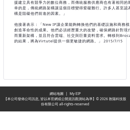
援建立具有競爭力的數位商務，而傳統服務供應商也有著相同的
幸的是，傳統網路架構讓這個目標變得窒礙難行。許多人甚至認
構是阻礙他們前進的因素。」
他接著表示：「New IP讓企業能夠轉換他們的基礎設施和商務
創造革命性的成果。他們必須經歷重大的改變，確保網路針對現
而重新架構，並且符合雲端、社交與巨量資料需求。轉移到Broca
的結果，將為Virtutel提供一個更敏捷的網路。」
2015/7/15
Redirecting...
網站地圖
|
My EIP
【本公司發佈公司訊息, 皆以本官網或公開資訊觀測站為準】© 2026 敦陽科技股
份有限公司 all-rights-reserved