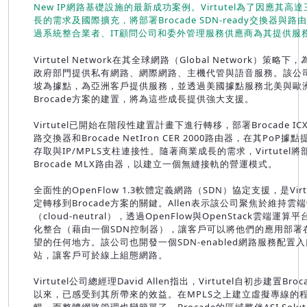
New IP網路基礎設施的最新成功案例。Virtutel為了因應其高
長的需求及國際擴充，將部署Brocade SDN-ready交換器與路
過系統整合業者、IT顧問公司和委外管理服務供應商為其提供服
Virtutel Network在其全球網路（Global Network）策略下
政府部門提供私有網路、網際網路、主機代管與語音服務。該公
坡為據點，為亞洲客戶提供服務，並透過美國據點服務北美與歐
Brocade方案的建置，將為這些成長提供強大支援。
Virtutel已開始在階段性建置計畫下進行轉移，部署Brocade I
路交換器和Brocade NetIron CER 2000路由器，在其PoP據
存取與IP/MPLS支柱連接性。隨著商業成長的需求，Virtutel將
Brocade MLX路由器，以建立一個無縫接軌的營運模式。
全面性的OpenFlow 1.3軟體定義網路（SDN）協定支援，是Virtu
定轉移到Brocade方案的關鍵。Allen表示該公司聚焦於維持雲
（cloud-neutral），透過OpenFlow與OpenStack雲端運算
化整合（藉由一個SDN控制器），讓客戶可以將他們的應用部署
望的任何地方。該公司也開發一個SDN-enabled網路服務配置
站，讓客戶可於線上組態網路。
Virtutel公司總經理David Allen指出，Virtutel自初步建置Bro
以來，已感受到其所帶來的效益。在MPLS之上建立虛擬專線的