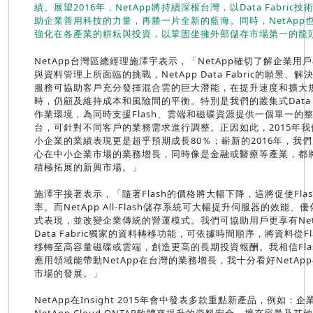
績。展望2016年，NetApp將持續深根台灣，以Data Fabric技
助企業善用科技的力量，再勝一片全新的藍海。同時，NetApp
強化在各產業的耕耘與投資，以鞏固坐擁外部儲存市場第一的龍
NetApp台灣區總經理施澤宇表示，「NetApp確切了解企業用
與資料管理上所面臨的挑戰，NetApp Data Fabric的願景、解
服務可協助客戶充分發揮混合雲的巨大潛能，在提升速度和擴大
時，仍顧及維持成本和風險間的平衡。特別是我們的叢集式Data O
作業環境，為同時支援Flash、雲端和磁碟資源提供一個單一的
台，可針對不同客戶的業務需求進行調整。正因如此，2015年我
小企業的業績表現更是超乎預期成長80％；嶄新的2016年，我
心在中小企業市場的業務增長，同時像是金融或醫療等產業，都
積極拓展的新興市場。」
施澤宇接著表示，「隨著Flash的價格將大幅下降，這將促使Fla
率。而NetApp All-Flash儲存系統可大幅提升伺服器的效能、
式表現，並改變企業傳統的營運模式。我們可協助用戶更享有Net
Data Fabric獨家的資料轉移功能，可依據時間順序，將資料從Fl
移轉至高容量磁碟或雲端，創造更高的長期投資報酬。我相信Fla
應用領域能帶動NetApp在台灣的業務增長，我十分看好NetAp
市場的發展。」
NetApp在Insight 2015年會中發表多款重點新產品，例如：