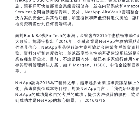
NetApp Cloud ONTAP軟體來提升的資料安全、擴充容量及其
施，讓客戶可快速部署企業級雲端儲存，並在內部系統和Amazon
Services之間自動搬移資料。另外，NetApp AltaVault雲端
決方案的安全性與其他功能，加速復原和降低資料遺失風險，讓
地將資料備份到任何雲端環境。
面對Bank 3.0與FinTech的浪潮，金管會在2015年也積極推動
大政策。施澤宇指出「2016年，金融產業是NetApp主攻的重點
們深具信心，NetApp產品與解決方案可協助金融業客戶落實資
務、資料分析和速度效能，並以高度整合性的基礎建設系統滿足
業各種創新需求。目前，不論是國內外，都已有多家銀行使用Net
存與資料管理解決方案，如JP Morgan、HSBC、中信金控和國
等。」
NetApp認為2016為IT精簡之年，越來越多企業追求資訊架構上
化、高速度與低成本等目標。對於NetApp而言，「我們始終相
NetApp的成功是來自於客戶的成功，提供客戶優質的服務，協
到成功才是NetApp的核心願景。」
2016/3/16