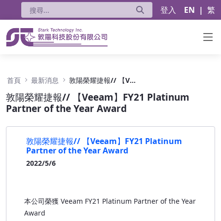
登入
EN
|
繁
敦陽榮耀捷報// 【Veeam】FY21 Platinum Part
首頁
最新消息
敦陽榮耀捷報// 【Veeam】FY21 Platinum Partner of the Year Award
敦陽榮耀捷報// 【Veeam】FY21 Platinum
Partner of the Year Award
敦陽榮耀捷報// 【Veeam】FY21 Platinum
Partner of the Year Award
2022/5/6
本公司榮獲 Veeam FY21 Platinum Partner of the Year
Award