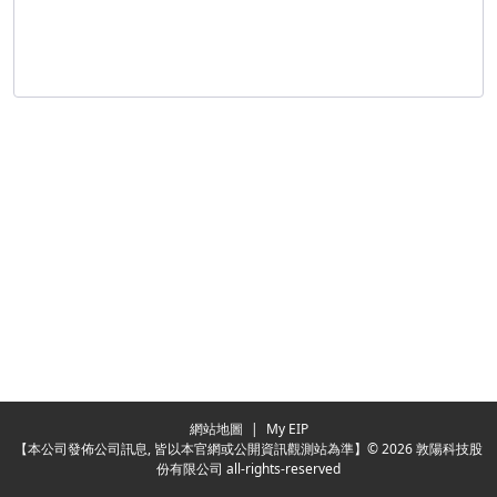
Redirecting...
網站地圖
|
My EIP
【本公司發佈公司訊息, 皆以本官網或公開資訊觀測站為準】© 2026 敦陽科技股
份有限公司 all-rights-reserved