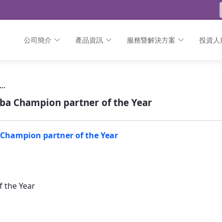
公司簡介
產品資訊
服務暨解決方案
投資人
 Champion partner of the Year - 公告
報// 【HPE Aruba】FY22 HPE Aruba Champion partner of the Year
Champion partner of the Year
ampion partner of the Year
 the Year