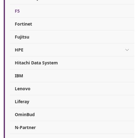
F5
Fortinet
Fujitsu
HPE
Hitachi Data System
IBM
Lenovo
Liferay
OminBud
N-Partner