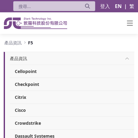
登入
EN
|
繁
F5
產品資訊
F5
產品資訊
Cellopoint
Checkpoint
Citrix
Cisco
Crowdstrike
Dassault Systemes