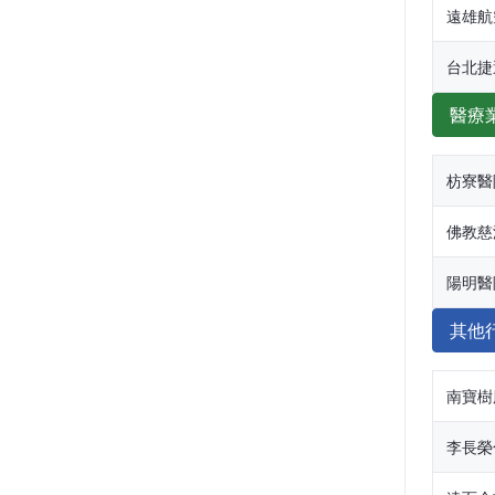
遠雄航
台北捷
醫療
枋寮醫
佛教慈
陽明醫
其他
南寶樹
李長榮