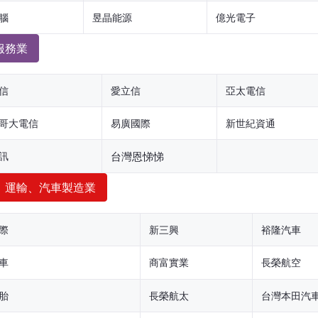
腦
昱晶能源
億光電子
服務業
信
愛立信
亞太電信
哥大電信
易廣國際
新世紀資通
訊
台灣恩悌悌
、運輸、汽車製造業
際
新三興
裕隆汽車
車
商富實業
長榮航空
胎
長榮航太
台灣本田汽