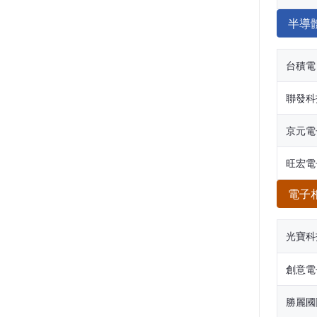
半導
台積電
聯發科
京元電
旺宏電
電子
光寶科
創意電
勝麗國