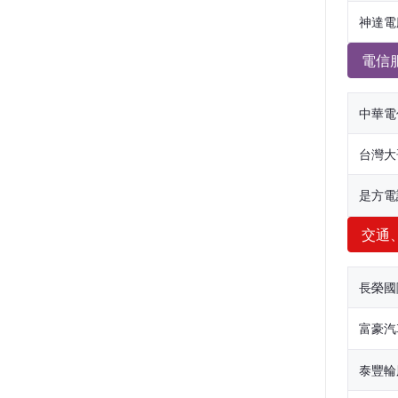
神達電
電信
中華電
台灣大
是方電
交通
長榮國
富豪汽
泰豐輪