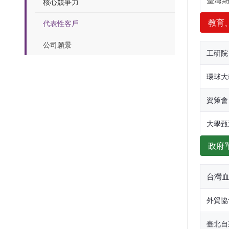
臺灣
核心競爭力
教育
代表性客戶
公司願景
工研院
環球大
資策會
大學甄
政府
台灣
外貿協
臺北自