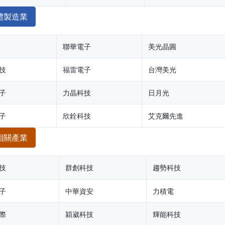
體製造業
聯華電子
美光晶圓
技
福雷電子
台灣美光
子
力晶科技
日月光
子
欣銓科技
艾克爾先進
相關產業
技
群創科技
趨勢科技
子
中華資安
力積電
際
穎崴科技
輝能科技