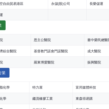
空自由貿易港區
永儲(股)公司
長榮儲運
運
業
院
恩主公醫院
臺中榮民總醫
濟綜合醫院
基督教門諾會門諾醫院
成大醫院
院
羅東博愛醫院
振興醫院
行業
脂化學
特力屋
富邦媒體科技
化學
繼茂橡膠工業
東森得易購