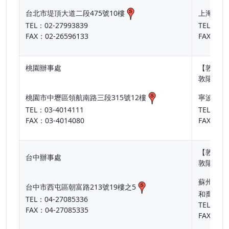
台北市堤頂大道二段475號10樓
上海市長寧
TEL：02-27993839
TEL：86-
FAX：02-26596133
FAX：86-
桃園辦事處
【敦陽集
敦陽(寧
桃園市中壢區領航南路三段315號12樓
寧波保稅
TEL：03-4014111
TEL：86-
FAX：03-4014080
FAX：86-
【敦陽集
台中辦事處
敦陽(寧
蘇州市工
台中市西屯區朝富路213號19樓之5
和喬麗晶6
TEL：04-27085336
TEL：86-
FAX：04-27085335
FAX：86-