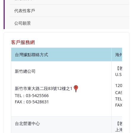
代表性客戶
公司願景
客戶服務網
台灣據點聯絡方式
海外據點
【敦陽集
新竹總公司
U.S.A St
1209 May
新竹市東大路二段83號12樓之1
CA95131,
TEL：03-5425566
TEL：1-4
FAX：03-5428631
FAX：1-4
台北營運中心
【敦陽集
上海敦滬