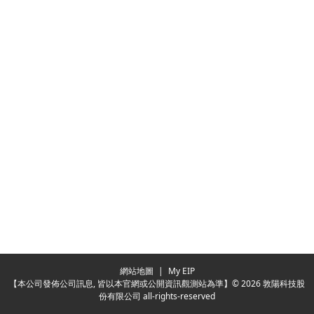
網站地圖
|
My EIP
【本公司發佈公司訊息, 皆以本官網或公開資訊觀測站為準】© 2026 敦陽科技股
份有限公司 all-rights-reserved