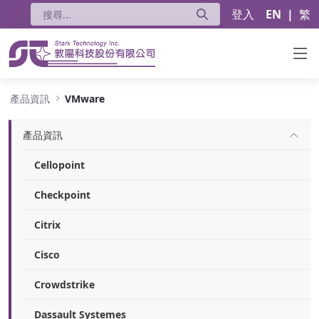
登入
EN
|
繁
VMware
產品資訊
VMware
產品資訊
Cellopoint
Checkpoint
Citrix
Cisco
Crowdstrike
Dassault Systemes