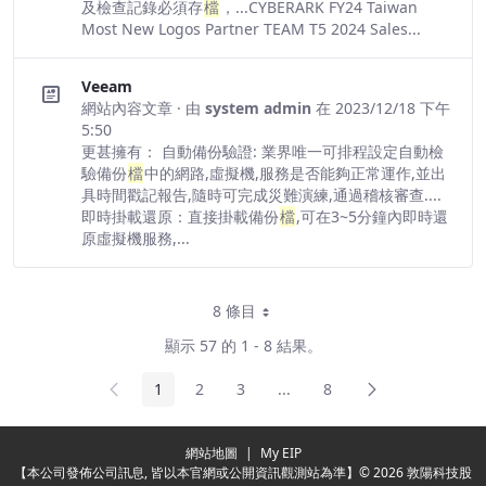
及檢查記錄必須存
檔
，...CYBERARK FY24 Taiwan
Most New Logos Partner TEAM T5 2024 Sales...
Veeam
網站內容文章
· 由
system admin
在 2023/12/18 下午
5:50
更甚擁有： 自動備份驗證: 業界唯一可排程設定自動檢
驗備份
檔
中的網路,虛擬機,服務是否能夠正常運作,並出
具時間戳記報告,隨時可完成災難演練,通過稽核審查....
即時掛載還原：直接掛載備份
檔
,可在3~5分鐘內即時還
原虛擬機服務,...
8 條目
每頁
顯示 57 的 1 - 8 結果。
前頁
下頁
1
2
3
...
8
頁面
頁面
頁面
中間頁面
頁面
網站地圖
|
My EIP
【本公司發佈公司訊息, 皆以本官網或公開資訊觀測站為準】© 2026 敦陽科技股