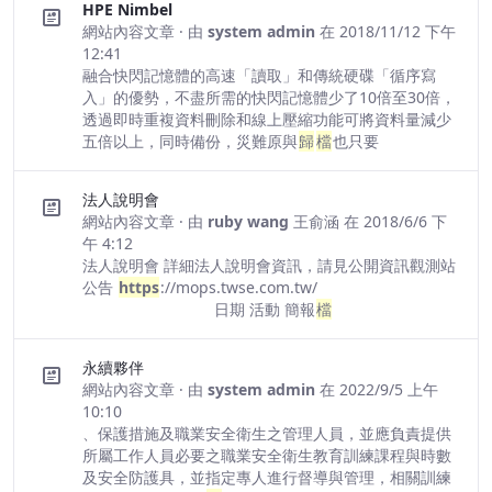
HPE Nimbel
網站內容文章
· 由
system admin
在 2018/11/12 下午
12:41
融合快閃記憶體的高速「讀取」和傳統硬碟「循序寫
入」的優勢，不盡所需的快閃記憶體少了10倍至30倍，
透過即時重複資料刪除和線上壓縮功能可將資料量減少
五倍以上，同時備份，災難原與
歸
檔
也只要
法人說明會
網站內容文章
· 由
ruby wang 王俞涵
在 2018/6/6 下
午 4:12
法人說明會 詳細法人說明會資訊，請見公開資訊觀測站
公告
https
://mops.twse.com.tw/
日期 活動 簡報
檔
永續夥伴
網站內容文章
· 由
system admin
在 2022/9/5 上午
10:10
、保護措施及職業安全衛生之管理人員，並應負責提供
所屬工作人員必要之職業安全衛生教育訓練課程與時數
及安全防護具，並指定專人進行督導與管理，相關訓練