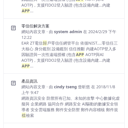
AOTP)，支援FIDO2登入驗證 (包含設備內建...內建
APP
...
零信任解決方案
網站內容文章
· 由
system admin
在 2024/2/29 下午
12:22
EAR ZT電信
歸
戶零信任網管平台 依循NIST....零信任三
大核心 身分鑑別 設備鑑別 信任推斷 內建AOTP登入多
因驗證與一次性遠端授權 (包含
APP
AOTP與AI
AOTP)，支援FIDO2登入驗證 (包含設備內建...內建
APP
...
產品資訊
網站內容文章
· 由
cindy tseng 曾昕慈
在 2018/11/8
上午 9:47
網路資訊安全 防禦所有已知、未知的攻擊 中心數據化虛
擬與 企業網路 協同合作 網路安全 AI驅動的數據安全領
導者 安全雲端服務 郵件安全防禦 郵件內容稽核 郵件規
檔
檢索