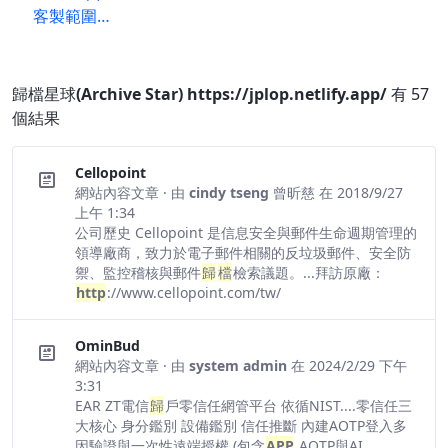
客製範圍…
歸檔星球(Archive Star) https://jplop.netlify.app/
有 57
個結果
Cellopoint
網站內容文章
· 由
cindy tseng 曾昕慈
在 2018/9/27
上午 1:34
公司歷史 Cellopoint 是信息安全與郵件生命週期管理的
領導廠商，致力於電子郵件相關的反垃圾郵件、安全防
禦、監控稽核與郵件
歸
檔
檢索議題。...拜訪原廠：
http
://www.cellopoint.com/tw/
OminBud
網站內容文章
· 由
system admin
在 2024/2/29 下午
3:31
EAR ZT電信
歸
戶零信任網管平台 依循NIST....零信任三
大核心 身分鑑別 設備鑑別 信任推斷 內建AOTP登入多
因驗證與一次性遠端授權 (包含
APP
AOTP與AI