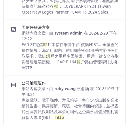
及安全防護具，並指定專人進行督導與管理，相關訓練
及檢查記錄必須存
檔
，...CYBERARK FY24 Taiwan
Most New Logos Partner TEAM T5 2024 Sales...
零信任解決方案
網站內容文章
· 由
system admin
在 2024/2/29 下午
12:22
EAR ZT電信
歸
戶零信任網管平台 依循NIST....全覆蓋的
操作情境：滿足組織內、跨組織與外部用戶的零信任存
取要求，電信
歸
戶之用戶多因驗證、用戶一鍵安全存取
與管理遠端授權。...EAR E.164
歸
戶路由管理專利技術
AOTP...
公司治理運作
網站內容文章
· 由
ruby wang 王俞涵
在 2018/10/3 下
午 3:31
專線電話、電子郵件、意見箱等；每年定期出版企業永
續報告書，揭露經濟、環境、社會等面向資訊，並揭露
於公開資訊觀測站及本公司網站之企業永續發展暨利害
關係人專區(網址：
http