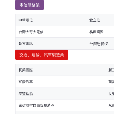
電信服務業
中華電信
愛立信
台灣大哥大電信
易廣國際
是方電訊
台灣恩悌悌
交通、運輸、汽車製造業
長榮國際
新
富豪汽車
商
泰豐輪胎
長
遠雄航空自由貿易港區
永