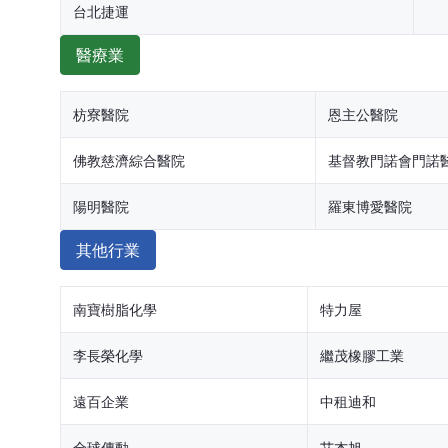
台北捷運
醫療業
枋寮醫院
恩主公醫院
佛教慈濟綜合醫院
基督教門諾會門諾
陽明醫院
羅東博愛醫院
其他行業
南寶樹脂化學
特力屋
李長榮化學
繼茂橡膠工業
遠百企業
中租迪和
全球傳動
艾杰旭