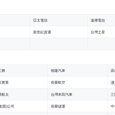
亞太電信
遠傳電信
新世紀資通
台灣之星
三興
裕隆汽車
高
富實業
長榮航空
漢
榮航太
台灣本田汽車
三
儲(股)公司
長榮儲運
中