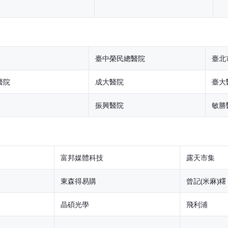
臺中榮民總醫院
臺北
醫院
成大醫院
臺大
振興醫院
敏勝
富邦媒體科技
露天市集
東森得易購
曾記(米麻)糬
晶碩光學
飛利浦