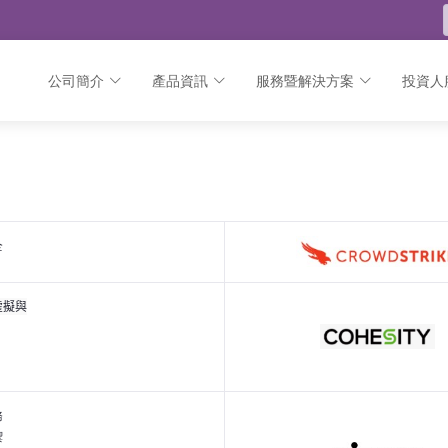
公司簡介
產品資訊
服務暨解決方案
投資人
全
虛擬與
務
禦