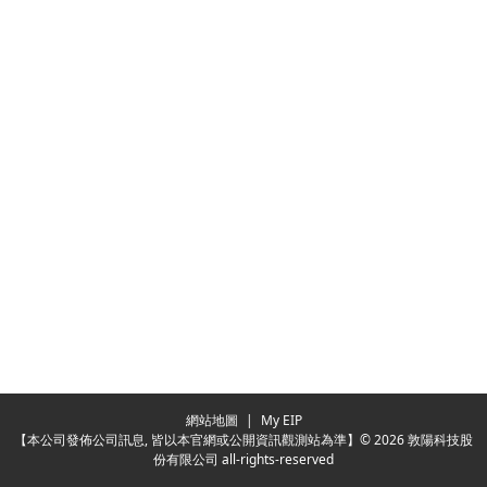
網站地圖
|
My EIP
【本公司發佈公司訊息, 皆以本官網或公開資訊觀測站為準】© 2026 敦陽科技股
份有限公司 all-rights-reserved