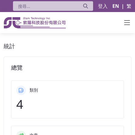
登入
EN
|
繁
統計 - 公告
統計
總覽
類別
4